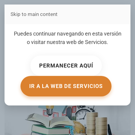
Skip to main content
Estás en Telenord Medios
¿Quiere mejorar tu relación
Puedes continuar navegando en esta versión
con el dinero en este 2026?
o visitar nuestra web de
Servicios
.
Aquí te dejamos estas
estrategias
PERMANECER AQUÍ
ESCRITO POR LISTINDIARIO.COM EL
06 ENERO 2026
.
PUBLICADO EN
TU DINERO
.
IR A LA WEB DE SERVICIOS