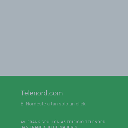
Telenord.com
El Nordeste a tan solo un click
AV. FRANK GRULLÓN #5 EDIFICIO TELENORD
SAN FRANCISCO DE MACORÍS