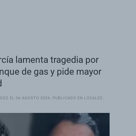
cía lamenta tragedia por
anque de gas y pide mayor
d
NDEZ EL
06 AGOSTO 2026
. PUBLICADO EN
LOCALES
.