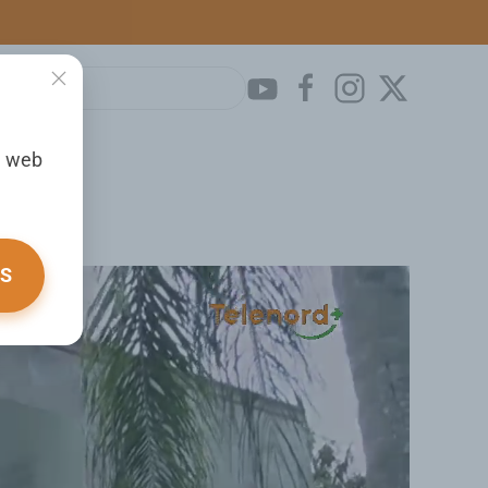
a web
OS