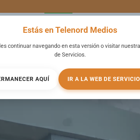
LERIA
NOTICIAS
CANALES
SECCIONES
NOSOTROS
Estás en Telenord Medios
es continuar navegando en esta versión o visitar nuestr
de
Servicios
.
ERMANECER AQUÍ
IR A LA WEB DE SERVICI