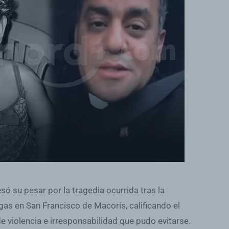
só su pesar por la tragedia ocurrida tras la
gas en San Francisco de Macorís, calificando el
violencia e irresponsabilidad que pudo evitarse.