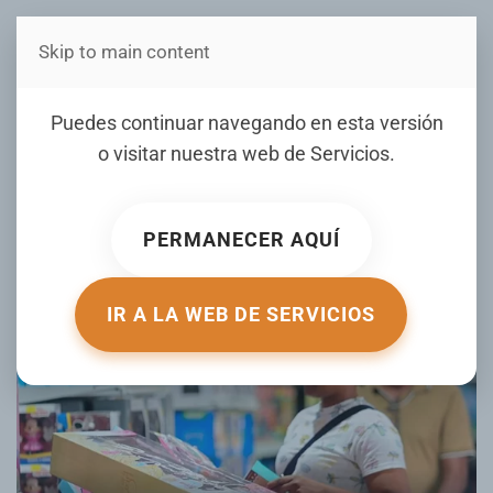
Skip to main content
Estás en Telenord Medios
Día de Reyes en tiempos de
Puedes continuar navegando en esta versión
pantallas y bolsillo
o visitar nuestra web de
Servicios
.
ajustado
PERMANECER AQUÍ
ESCRITO POR HOY.COM.DO EL
05 ENERO 2026
. PUBLICADO EN
TU DINERO
.
IR A LA WEB DE SERVICIOS