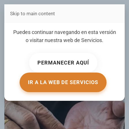
Skip to main content
Estás en Telenord Medios
¿Cuánto pierde una familia
Puedes continuar navegando en esta versión
dominicana al mes por no
o visitar nuestra web de
Servicios
.
aplicarse la indexación
salarial?
PERMANECER AQUÍ
ESCRITO POR HOY.COM.DO EL
05 NOVIEMBRE 2025
.
PUBLICADO EN
TU DINERO
.
IR A LA WEB DE SERVICIOS