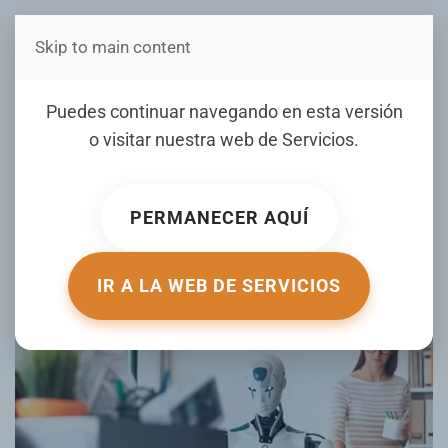
Skip to main content
Estás en Telenord Medios
Creadores de ChatGPT
Puedes continuar navegando en esta versión
alertan: 44 profesiones
o visitar nuestra web de
Servicios
.
están en riesgo por el
avance de la IA
PERMANECER AQUÍ
ESCRITO POR ELDIA.COM.DO EL
11 OCTUBRE 2025
.
PUBLICADO EN
TECNOLOGÍA
.
IR A LA WEB DE SERVICIOS