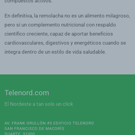
compuestos activos.
En definitiva, la remolacha no es un alimento milagroso,
pero sí un complemento nutricional con respaldo
científico creciente, capaz de aportar beneficios
cardiovasculares, digestivos y energéticos cuando se
integra dentro de un estilo de vida saludable.
Telenord.com
El Nordeste a tan solo un click
AV. FRANK GRULLÓN #5 EDIFICIO TELENORD
SAN FRANCISCO DE MACORÍS
DUARTE, 31000