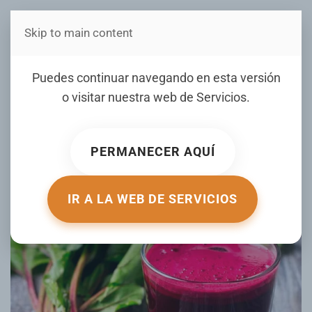
Skip to main content
Estás en Telenord Medios
Remolacha: la verdura que
Puedes continuar navegando en esta versión
ayuda a reducir la
o visitar nuestra web de
Servicios
.
inflamación y proteger el
corazón
PERMANECER AQUÍ
ESCRITO POR ELDIA.COM.DO EL
18 FEBRERO 2026
.
PUBLICADO EN
SALUD
.
IR A LA WEB DE SERVICIOS