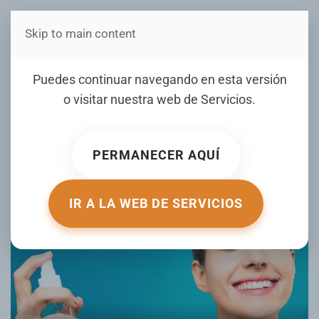
Skip to main content
Estás en Telenord Medios
El poder de los
Puedes continuar navegando en esta versión
antioxidantes: mucho más
o visitar nuestra web de
Servicios
.
que luminosidad
PERMANECER AQUÍ
ESCRITO POR DIARIOLIBRE.COM EL
25 MARZO 2026
.
PUBLICADO EN
MUJER DE HOY
.
IR A LA WEB DE SERVICIOS