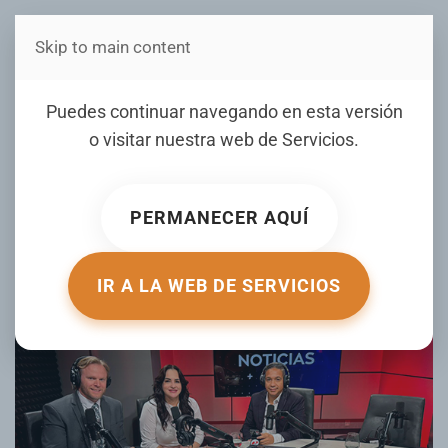
Skip to main content
Estás en Telenord Medios
Ex cónsul de Estados
Puedes continuar navegando en esta versión
Unidos explica claves para
o visitar nuestra web de
Servicios
.
evitar negaciones de visa y
mitos sobre ventanillas
PERMANECER AQUÍ
ESCRITO POR PRONEMS PUBLICITARIA EL
25 OCTUBRE 2025
.
PUBLICADO EN
MIGRACIÓN AL DÍA
.
IR A LA WEB DE SERVICIOS