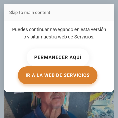
Skip to main content
Estás en Telenord Medios
Ciudadanos muestran
Puedes continuar navegando en esta versión
preocupación por falta de
o visitar nuestra web de
Servicios
.
seguridad en SFM
PERMANECER AQUÍ
ESCRITO POR NOTICIERO TELENORD EL
05 JUNIO 2026
.
PUBLICADO EN
NOTICIERO TELENORD
.
IR A LA WEB DE SERVICIOS