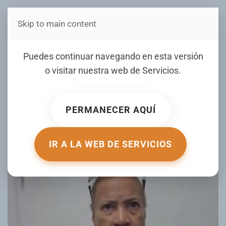
Skip to main content
Estás en Telenord Medios
Todo se va a aclarar afirma
Puedes continuar navegando en esta versión
madre de El Bronco tras
o visitar nuestra web de
Servicios
.
detención de presunto
implicado
PERMANECER AQUÍ
ESCRITO POR NOTICIERO TELENORD EL
15 MAY 2026
.
PUBLICADO EN
NOTICIERO TELENORD
.
IR A LA WEB DE SERVICIOS