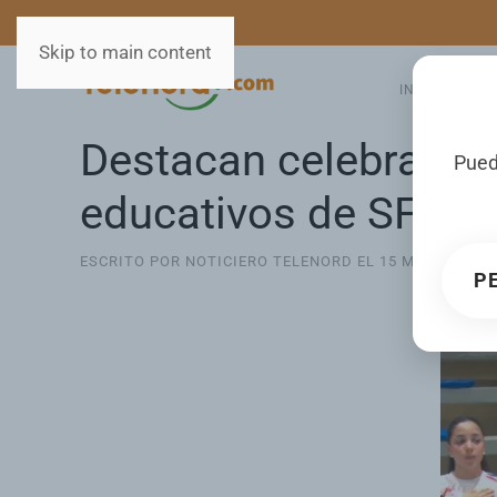
MEDIOS
SERVICIOS
Skip to main content
INICIO
GA
Destacan celebración
Pued
educativos de SFM
ESCRITO POR NOTICIERO TELENORD EL
15 MAY 2026
. 
P