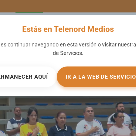
LERIA
NOTICIAS
CANALES
SECCIONES
NOSOTROS
Estás en Telenord Medios
 de intramuros deportivo
es continuar navegando en esta versión o visitar nuestr
de
Servicios
.
PUBLICADO EN
NOTICIERO TELENORD
.
ERMANECER AQUÍ
IR A LA WEB DE SERVICI