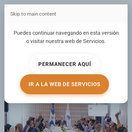
Skip to main content
Estás en Telenord Medios
Aprueban calendario
Puedes continuar navegando en esta versión
escolar 2026-2027 con dos
o visitar nuestra web de
Servicios
.
semanas extra para
recuperar clases perdidas
PERMANECER AQUÍ
ESCRITO POR ELDIA.COM EL
10 JUNIO 2026
. PUBLICADO EN
NACIONALES
.
IR A LA WEB DE SERVICIOS