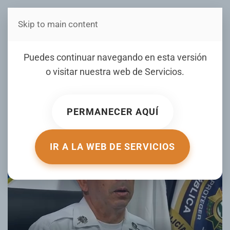
Skip to main content
Estás en Telenord Medios
Autoridades investigan
Puedes continuar navegando en esta versión
muerte de adolescente en
o visitar nuestra web de
Servicios
.
La Caleta
PERMANECER AQUÍ
ESCRITO POR TELENORD.COM EL
10 JUNIO 2026
. PUBLICADO
EN
NACIONALES
.
IR A LA WEB DE SERVICIOS