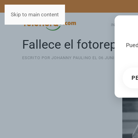
MEDIOS
SERVICIOS
Skip to main content
INICIO
GA
Fallece el fotoreport
Pued
ESCRITO POR JOHANNY PAULINO EL
06 JUNIO 2026
. P
P