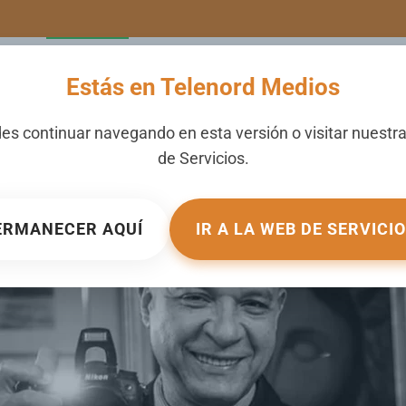
LERIA
NOTICIAS
CANALES
SECCIONES
NOSOTROS
Estás en Telenord Medios
ero Franklin Guerrero
es continuar navegando en esta versión o visitar nuestr
de
Servicios
.
UBLICADO EN
NACIONALES
.
ERMANECER AQUÍ
IR A LA WEB DE SERVICI