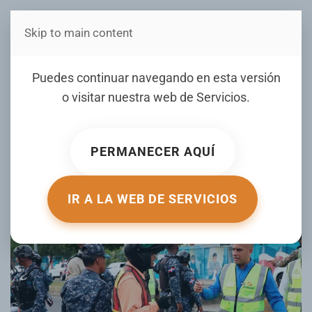
Skip to main content
Estás en Telenord Medios
14 haitianos detenidos
Puedes continuar navegando en esta versión
durante operativo en DN
o visitar nuestra web de
Servicios
.
contra paradas ilegales de
motocicletas
PERMANECER AQUÍ
ESCRITO POR LISTINDIARIO.COM EL
06 JUNIO 2026
.
PUBLICADO EN
NACIONALES
.
IR A LA WEB DE SERVICIOS