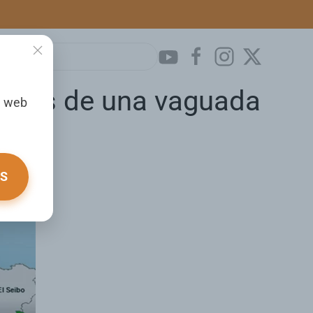
fectos de una vaguada
a web
OS