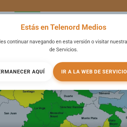
LERIA
NOTICIAS
CANALES
SECCIONES
NOSOTROS
Estás en Telenord Medios
ovincias en alerta por e
es continuar navegando en esta versión o visitar nuestr
de
Servicios
.
BLICADO EN
NACIONALES
.
ERMANECER AQUÍ
IR A LA WEB DE SERVICI