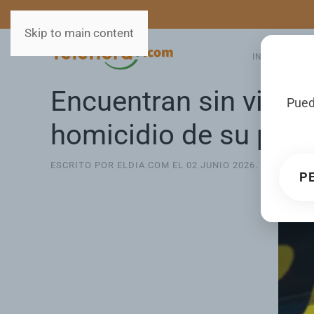
MEDIOS
SERVICIOS
Skip to main content
INICIO
GA
Encuentran sin vida 
Pued
homicidio de su pare
ESCRITO POR ELDIA.COM EL
02 JUNIO 2026
. PUBLICAD
P