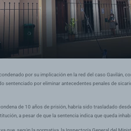
condenado por su implicación en la red del caso Gavilán, c
sido sentenciado por eliminar antecedentes penales de sicari
ondena de 10 años de prisión, habría sido trasladado desde l
titución, a pesar de que la sentencia indica que queda inhab
a que, según la normativa, la Inspectoría General del Minist