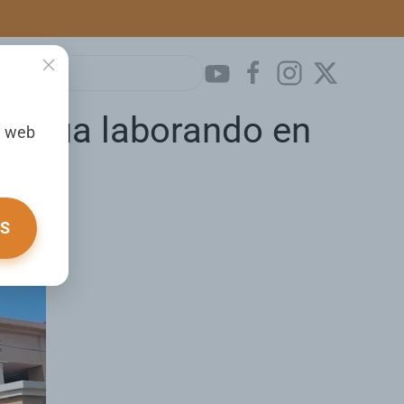
ntinúa laborando en
a web
OS