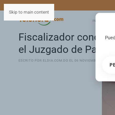
MEDIOS
SERVICIOS
Skip to main content
INICIO
GA
Fiscalizador condena
Pued
el Juzgado de Paz d
ESCRITO POR ELDIA.COM.DO EL
06 NOVIEMBRE 2025
. 
P