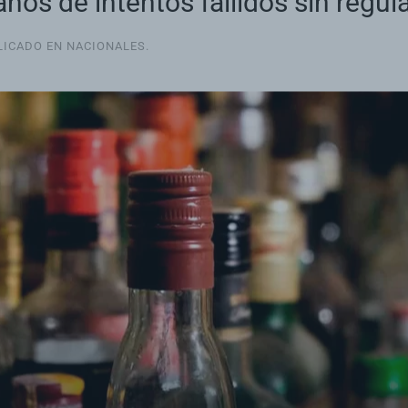
ños de intentos fallidos sin regula
BLICADO EN
NACIONALES
.