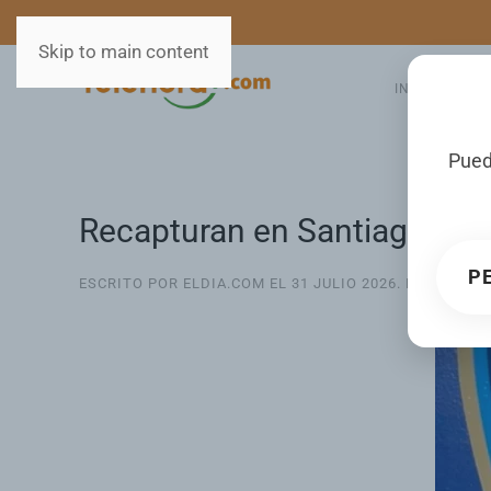
MEDIOS
SERVICIOS
Skip to main content
INICIO
GA
Pued
Recapturan en Santiago a p
P
ESCRITO POR ELDIA.COM EL
31 JULIO 2026
. PUBLICAD