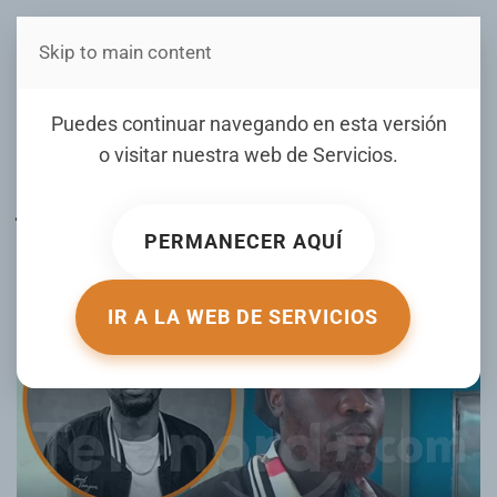
Skip to main content
Estás en Telenord Medios
Familiares de extranjero
Puedes continuar navegando en esta versión
ultimado en SFM reclaman
o visitar nuestra web de
Servicios
.
justicia
PERMANECER AQUÍ
ESCRITO POR JESUS DANIEL VILLALONA EL
11 JUNIO 2026
.
PUBLICADO EN
LOCALES
.
IR A LA WEB DE SERVICIOS