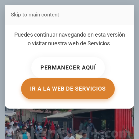
Skip to main content
Estás en Telenord Medios
Comunitarios exigen
Puedes continuar navegando en esta versión
construcción de carreteras
o visitar nuestra web de
Servicios
.
en la zona montañosa de
Tenares
PERMANECER AQUÍ
ESCRITO POR JOHANNY PAULINO EL
10 JUNIO 2026
.
PUBLICADO EN
LOCALES
.
IR A LA WEB DE SERVICIOS