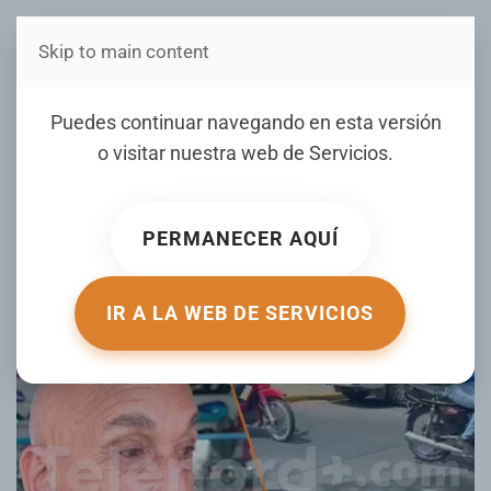
Skip to main content
Estás en Telenord Medios
Cúmulo de aguas
Puedes continuar navegando en esta versión
residuales en la avenida
o visitar nuestra web de
Servicios
.
Libertad de SFM preocupa
a ciudadanos
PERMANECER AQUÍ
ESCRITO POR VLADIMIR PAULA EL
02 JUNIO 2026
. PUBLICADO
EN
LOCALES
.
IR A LA WEB DE SERVICIOS