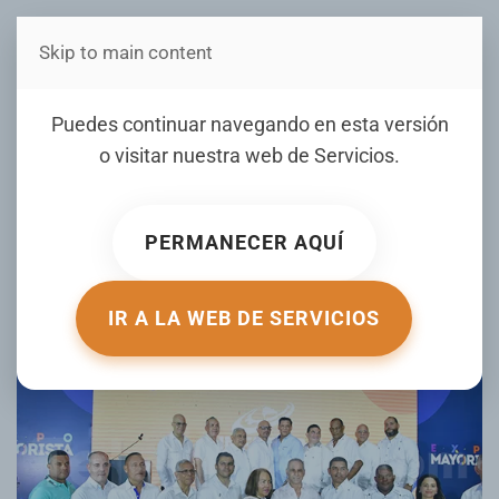
Skip to main content
Estás en Telenord Medios
Puedes continuar navegando en esta versión
Realizan lanzamiento de la Expo
o visitar nuestra web de
Servicios
.
Feria Mayorista 2026
ESCRITO POR ANNY FERNÁNDEZ HERNÁNDEZ EL
PERMANECER AQUÍ
06 AGOSTO
2026
. PUBLICADO EN
LOCALES
.
IR A LA WEB DE SERVICIOS