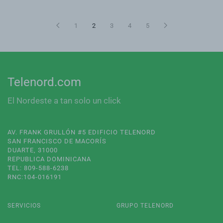
1
2
3
4
5
Telenord.com
El Nordeste a tan solo un click
AV. FRANK GRULLÓN #5 EDIFICIO TELENORD
SAN FRANCISCO DE MACORÍS
DUARTE, 31000
REPUBLICA DOMINICANA
TEL: 809-588-6238
RNC:104-016191
SERVICIOS
GRUPO TELENORD