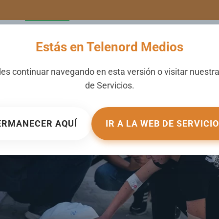
LERIA
NOTICIAS
CANALES
SECCIONES
NOSOTROS
Estás en Telenord Medios
n acción israelí en Gaza
es continuar navegando en esta versión o visitar nuestr
de
Servicios
.
UBLICADO EN
INTERNACIONALES
.
ERMANECER AQUÍ
IR A LA WEB DE SERVICI