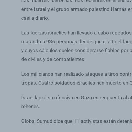
Las muertes fueron las más recientes en el encla
entre Israel y el grupo armado palestino Hamás en
casi a diario.
Las fuerzas israelíes han llevado a cabo repetido
matando a 936 personas desde que el alto el fueg
y cuyos cálculos suelen considerarse fiables por
de civiles y de combatientes.
Los milicianos han realizado ataques a tiros cont
tropas. Cuatro soldados israelíes han muerto en G
Israel lanzó su ofensiva en Gaza en respuesta a
rehenes.
Global Sumud dice que 11 activistas están deteni