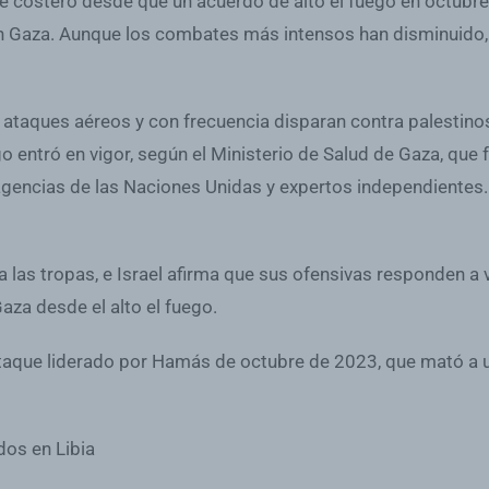
ve costero desde que un acuerdo de alto el fuego en octubr
 Gaza. Aunque los combates más intensos han disminuido, el 
s ataques aéreos y con frecuencia disparan contra palestinos
o entró en vigor, según el Ministerio de Salud de Gaza, q
 agencias de las Naciones Unidas y expertos independientes
ra las tropas, e Israel afirma que sus ofensivas responden a
aza desde el alto el fuego.
l ataque liderado por Hamás de octubre de 2023, que mató 
dos en Libia