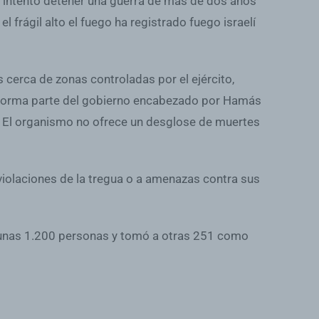
e intentó detener una guerra de más de dos años
frágil alto el fuego ha registrado fuego israelí
 cerca de zonas controladas por el ejército,
ue forma parte del gobierno encabezado por Hamás
. El organismo no ofrece un desglose de muertes
 violaciones de la tregua o a amenazas contra sus
a unas 1.200 personas y tomó a otras 251 como