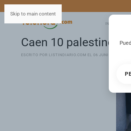
MEDIOS
SERVICIOS
Skip to main content
INICIO
GA
Caen 10 palestinos e
Pued
ESCRITO POR LISTINDIARIO.COM EL
06 JUNIO 2026
. P
P