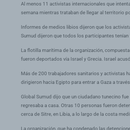
Al menos 11 activistas internacionales que intent
semana mientras trataban de llegar al territorio po
Informes de medios libios dijeron que los activis
Sumud dijeron que todos los participantes tenían 
La flotilla marítima de la organización, compuest
fueron deportados vía Israel y Grecia. Israel acus
Más de 200 trabajadores sanitarios y activistas ha
dirigieron hacia Egipto para entrar a Gaza a través
Global Sumud dijo que un ciudadano tunecino fue a
regresaba a casa. Otras 10 personas fueron deten
cerca de Sitre, en Libia, a lo largo de la costa m
La organización, que ha condenado las detenciones