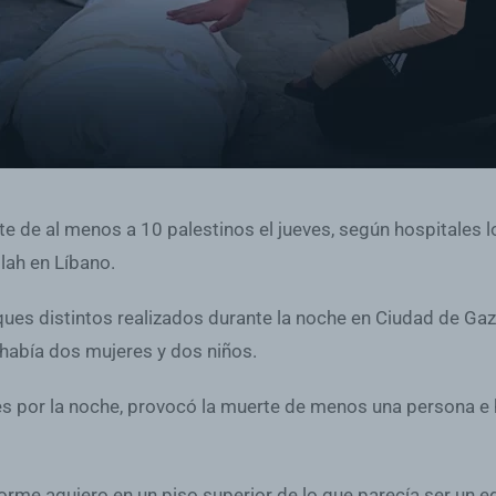
e de al menos a 10 palestinos el jueves, según hospitales l
lah en Líbano.
s distintos realizados durante la noche en Ciudad de Gaza,
 había dos mujeres y dos niños.
es por la noche, provocó la muerte de menos una persona e h
me agujero en un piso superior de lo que parecía ser un ed