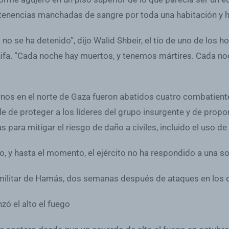
tenencias manchadas de sangre por toda una habitación y ha
a no se ha detenido”, dijo Walid Shbeir, el tío de uno de lo
Shifa. “Cada noche hay muertos, y tenemos mártires. Cada noc
cturnos en el norte de Gaza fueron abatidos cuatro combatie
de proteger a los líderes del grupo insurgente y de proporci
 para mitigar el riesgo de daño a civiles, incluido el uso de
o, y hasta el momento, el ejército no ha respondido a una s
er militar de Hamás, dos semanas después de ataques en los
ó el alto el fuego