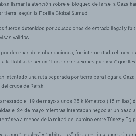
aban llamar la atención sobre el bloqueo de Israel a Gaza h
r tierra, según la Flotilla Global Sumud.
tas fueron detenidos por acusaciones de entrada ilegal y fa
visas válidas.
a por decenas de embarcaciones, fue interceptada el mes pa
ó a la flotilla de ser un “truco de relaciones públicas” que 
n intentado una ruta separada por tierra para llegar a Gaza
 del cruce de Rafah.
rrestado el 19 de mayo a unos 25 kilómetros (15 millas) de 
idas el 24 de mayo mientras intentaban negociar un paso s
editerránea a menos de la mitad del camino entre Túnez y Egip
 como “ilegales” y “arbitrarias”, dijo que Libia anunció por