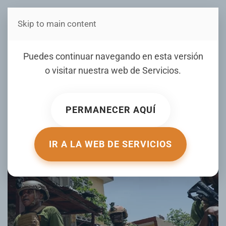
Skip to main content
Estás en Telenord Medios
La Fuerza de Supresión de
Puedes continuar navegando en esta versión
Pandillas en Haití ataca el
o visitar nuestra web de
Servicios
.
territorio de un líder
pandillero
PERMANECER AQUÍ
ESCRITO POR DIARIOLIBRE.COM EL
02 JUNIO 2026
.
PUBLICADO EN
INTERNACIONALES
.
IR A LA WEB DE SERVICIOS