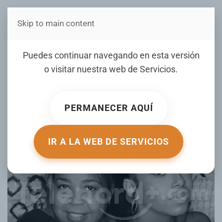
Skip to main content
Estás en Telenord Medios
Hija última su madre y
Puedes continuar navegando en esta versión
luego se quita la vida en El
o visitar nuestra web de
Servicios
.
Bronx, Nueva York
PERMANECER AQUÍ
ESCRITO POR RAMON HERNANDEZ EL
01 JUNIO 2026
.
PUBLICADO EN
INTERNACIONALES
.
IR A LA WEB DE SERVICIOS