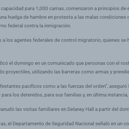
con capacidad para 1,000 camas, comenzaron a principios d
na huelga de hambre en protesta a las malas condiciones den
rno federal contra la inmigración.
nes a los agentes federales de control migratorio, quienes s
indicó el domingo en un comunicado que personas con el rost
do proyectiles, utilizando las barreras como armas y prend
estantes pacíficos como a las fuerzas del orden”, aseguró S
ra los detenidos, para sus familias y, en última instancia, p
eanudó las visitas familiares en Delaney Hall a partir del do
itas, el Departamento de Seguridad Nacional señaló en un co