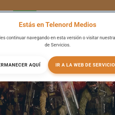
LERIA
NOTICIAS
CANALES
SECCIONES
NOSOTROS
Estás en Telenord Medios
mpone un toque de queda
es continuar navegando en esta versión o visitar nuestr
de
Servicios
.
UBLICADO EN
INTERNACIONALES
.
ERMANECER AQUÍ
IR A LA WEB DE SERVICI