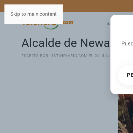
MEDIOS
SERVICIOS
Skip to main content
INICIO
GA
Alcalde de Newark i
Pued
ESCRITO POR LISTINDIARIO.COM EL
01 JUNIO 2026
. P
P