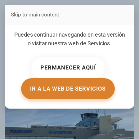
Skip to main content
Estás en Telenord Medios
República Dominicana y
Puedes continuar navegando en esta versión
Haití reanudan el
o visitar nuestra web de
Servicios
.
transporte aéreo sin vuelos
confirmados
PERMANECER AQUÍ
ESCRITO POR ELDIA.COM EL
31 MAY 2026
. PUBLICADO EN
INTERNACIONALES
.
IR A LA WEB DE SERVICIOS