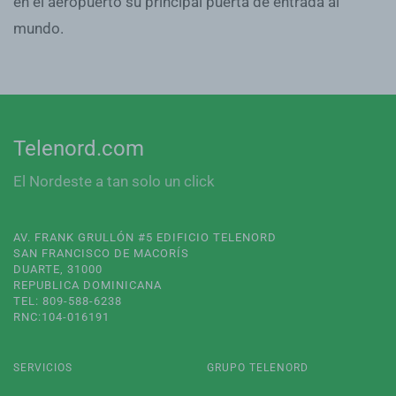
en el aeropuerto su principal puerta de entrada al
mundo.
Telenord.com
El Nordeste a tan solo un click
AV. FRANK GRULLÓN #5 EDIFICIO TELENORD
SAN FRANCISCO DE MACORÍS
DUARTE, 31000
REPUBLICA DOMINICANA
TEL: 809-588-6238
RNC:104-016191
SERVICIOS
GRUPO TELENORD