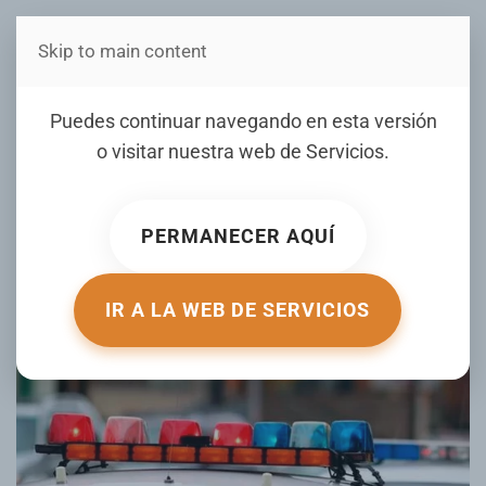
Skip to main content
Estás en Telenord Medios
Al menos dos muertos y un
Puedes continuar navegando en esta versión
herido en un tiroteo en la
o visitar nuestra web de
Servicios
.
ciudad de Hialeah, al oeste
de Miami
PERMANECER AQUÍ
ESCRITO POR DÍARIOLIBRE.COM EL
06 NOVIEMBRE 2025
.
PUBLICADO EN
INTERNACIONALES
.
IR A LA WEB DE SERVICIOS