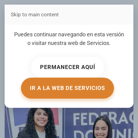
Skip to main content
Estás en Telenord Medios
San Francisco de Macorís
Puedes continuar navegando en esta versión
coloca dos árbitras FIFA
o visitar nuestra web de
Servicios
.
entre las únicas seis
mujeres internacionales del
PERMANECER AQUÍ
arbitraje dominicano
IR A LA WEB DE SERVICIOS
ESCRITO POR EL JAYA EL
19 MAY 2026
. PUBLICADO EN
DEPORTES CON JUNIOR MATRILLÉ
.