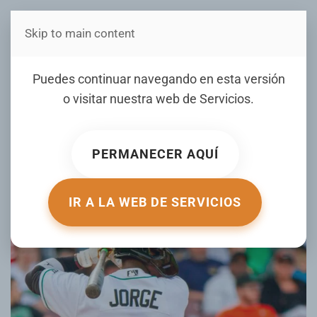
Skip to main content
Estás en Telenord Medios
Carlos Jorge Hendry
Puedes continuar navegando en esta versión
Méndez encabezaron la
o visitar nuestra web de
Servicios
.
ofensiva Gigante en MLB y
MiLB
PERMANECER AQUÍ
ESCRITO POR JUNIOR MATRILLÉ EL
14 MAY 2026
. PUBLICADO
EN
DEPORTES CON JUNIOR MATRILLÉ
.
IR A LA WEB DE SERVICIOS