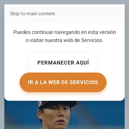
Skip to main content
Estás en Telenord Medios
Japón y Venezuela se
Puedes continuar navegando en esta versión
enfrentan por primera vez
o visitar nuestra web de
Servicios
.
en el Clásico Mundial de
Béisbol
PERMANECER AQUÍ
ESCRITO POR ELDIA.COM EL
12 MARZO 2026
. PUBLICADO EN
DEPORTES CON JUNIOR MATRILLÉ
.
IR A LA WEB DE SERVICIOS