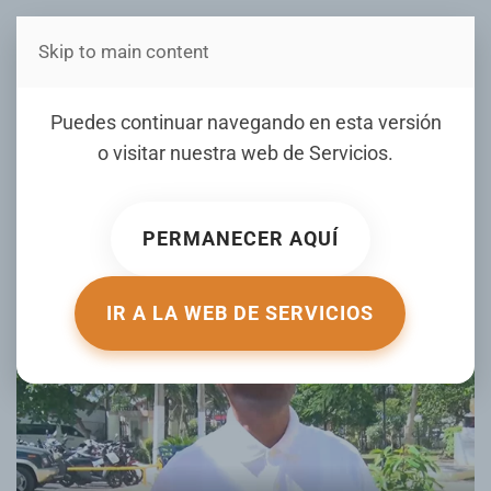
Skip to main content
Estás en Telenord Medios
Movimiento Popular
Puedes continuar navegando en esta versión
convoca a una vigilia en
o visitar nuestra web de
Servicios
.
SFM
PERMANECER AQUÍ
ESCRITO POR FRAULIN RUIZ EL
17 MARZO 2025
. PUBLICADO
EN
NOTICIAS
.
IR A LA WEB DE SERVICIOS