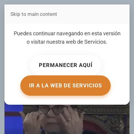
Skip to main content
Estás en Telenord Medios
Miriam Germán llora en
Puedes continuar navegando en esta versión
evaluación del CNM a
o visitar nuestra web de
Servicios
.
aspirantes jueces TC
PERMANECER AQUÍ
ESCRITO POR ELDIA.COM EL
07 DICIEMBRE 2023
. PUBLICADO
EN
NOTICIAS
.
IR A LA WEB DE SERVICIOS