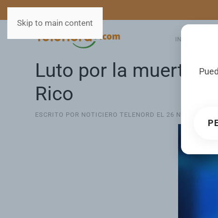
MEDIOS
SERVICIOS
Skip to main content
INICIO
GA
Luto por la muerte d
Pued
Rico
ESCRITO POR NOTICIERO TELENORD EL
26 NOVIEMBRE 
P