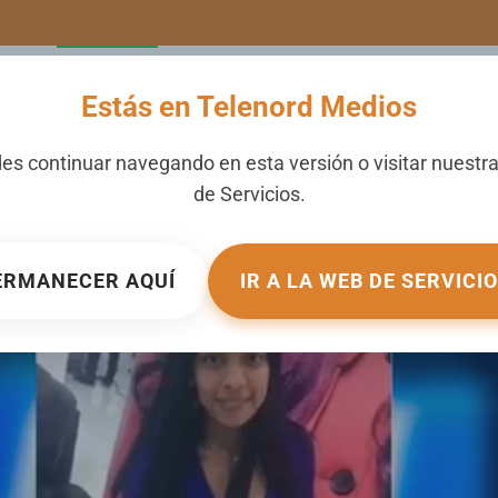
LERIA
NOTICIAS
CANALES
SECCIONES
NOSOTROS
Estás en Telenord Medios
e cinco mujeres salieron 
es continuar navegando en esta versión o visitar nuestr
de
Servicios
.
2021
. PUBLICADO EN
NOTICIAS
.
ERMANECER AQUÍ
IR A LA WEB DE SERVICI