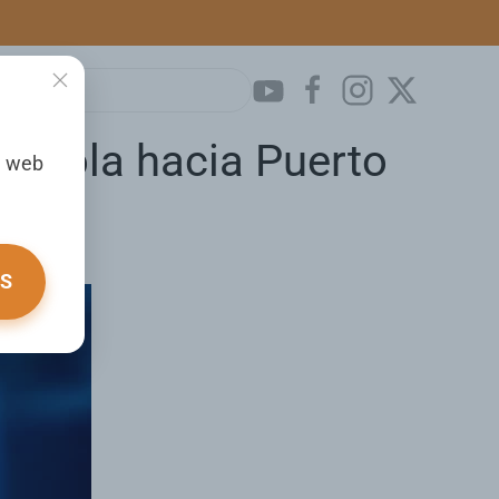
en Yola hacia Puerto
a web
OS