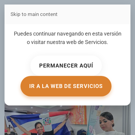
Skip to main content
Estás en Telenord Medios
Francomacorisana
Puedes continuar navegando en esta versión
residente en Italia alcanza
o visitar nuestra web de
Servicios
.
primer lugar en el
campeonato de Masajistas
PERMANECER AQUÍ
de Bulgaria
IR A LA WEB DE SERVICIOS
ESCRITO POR TELENORD.COM EL
16 MAY 2026
. PUBLICADO EN
GALERIA
.