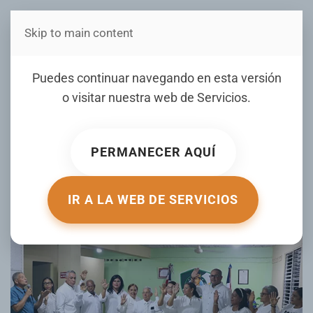
Skip to main content
Estás en Telenord Medios
Juramentan nueva
Puedes continuar navegando en esta versión
directiva del Club deportivo
o visitar nuestra web de
Servicios
.
y cultural Gregorio Luperón
SFM
PERMANECER AQUÍ
ESCRITO POR TELENORD.COM EL
13 MAY 2026
. PUBLICADO EN
GALERIA
.
IR A LA WEB DE SERVICIOS