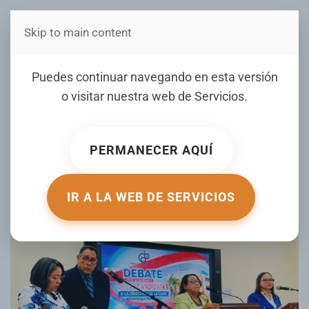
Skip to main content
Estás en Telenord Medios
CDP encabeza debate
Puedes continuar navegando en esta versión
académico entre
o visitar nuestra web de
Servicios
.
candidatas a la Dirección
General de la UASD Recinto
PERMANECER AQUÍ
San Francisco
IR A LA WEB DE SERVICIOS
ESCRITO POR TELENORD EL
08 MAY 2026
. PUBLICADO EN
GALERIA
.