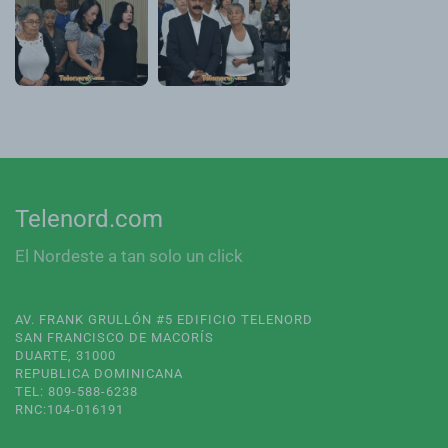
Telenord.com
El Nordeste a tan solo un click
AV. FRANK GRULLÓN #5 EDIFICIO TELENORD
SAN FRANCISCO DE MACORÍS
DUARTE, 31000
REPUBLICA DOMINICANA
TEL: 809-588-6238
RNC:104-016191