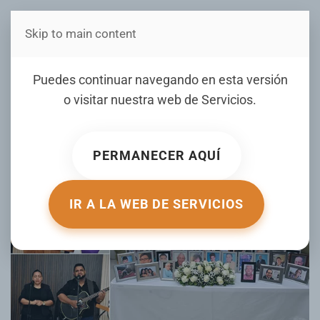
Skip to main content
Estás en Telenord Medios
Cementerio Fuente de Luz
Puedes continuar navegando en esta versión
ofrece misa por los Fieles
o visitar nuestra web de
Servicios
.
Difuntos en SFM
PERMANECER AQUÍ
ESCRITO POR TELENORD.COM EL
08 NOVIEMBRE 2025
.
PUBLICADO EN
GALERIA
.
IR A LA WEB DE SERVICIOS