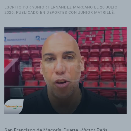
ESCRITO POR YUNIOR FERNÁNDEZ MARCANO EL
20 JULIO
2026
. PUBLICADO EN
DEPORTES CON JUNIOR MATRILLÉ
.
San Francisco de Macorís, Duarte. -Víctor Peña,