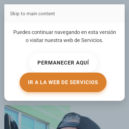
Skip to main content
Estás en Telenord Medios
Puedes continuar navegando en esta versión
o visitar nuestra web de
Servicios
.
Junior Matrillé agradece a la
fanaticada y reconoce el respaldo
PERMANECER AQUÍ
de la familia Rizek al deporte
IR A LA WEB DE SERVICIOS
ESCRITO POR SANDY ORTIZ EL
21 JULIO 2026
. PUBLICADO EN
DEPORTES CON JUNIOR MATRILLÉ
.