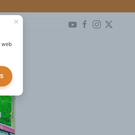
a web
cias
OS