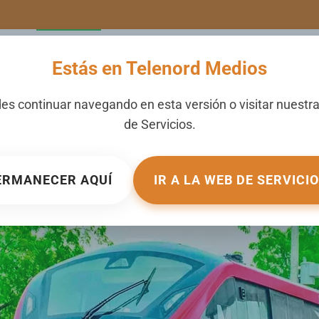
LERIA
NOTICIAS
CANALES
SECCIONES
NOSOTROS
Estás en Telenord Medios
es continuar navegando en esta versión o visitar nuestr
de
Servicios
.
norriel de SD detecta inconsisten
ERMANECER AQUÍ
IR A LA WEB DE SERVICI
PUBLICADO EN
NACIONALES
.