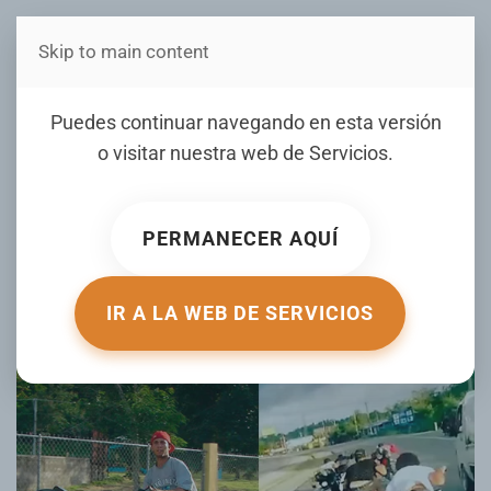
Skip to main content
Estás en Telenord Medios
Carolina Medina dice
Puedes continuar navegando en esta versión
penas por carreras ilegales
o visitar nuestra web de
Servicios
.
ofrecen tranquilidad pero
advierte: "sin educación vial
PERMANECER AQUÍ
no habrá cambio real"
IR A LA WEB DE SERVICIOS
ESCRITO POR TELENORD.COM EL
08 AGOSTO 2025
.
PUBLICADO EN
LOCALES
.