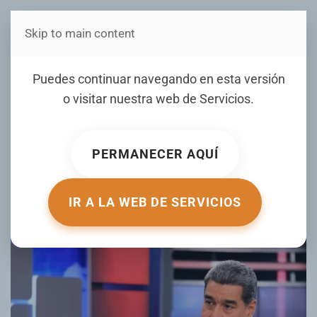
Skip to main content
Estás en Telenord Medios
Maduro llama a los
Puedes continuar navegando en esta versión
venezolanos a votar en las
o visitar nuestra web de
Servicios
.
municipales: "Es un día de
fiesta y de paz"
PERMANECER AQUÍ
ESCRITO POR DÍARIOLIBRE.COM EL
27 JULIO 2025
.
PUBLICADO EN
INTERNACIONALES
.
IR A LA WEB DE SERVICIOS