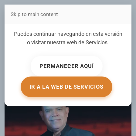
Skip to main content
Estás en Telenord Medios
Amaury Sánchez presenta
Puedes continuar navegando en esta versión
"Todo Hollywood": una gala
o visitar nuestra web de
Servicios
.
musical con las grandes
bandas sonoras del cine
PERMANECER AQUÍ
ESCRITO POR DIARIOLIBRE EL
13 JULIO 2025
. PUBLICADO EN
FARANDULA
.
IR A LA WEB DE SERVICIOS