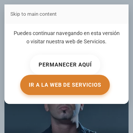
Skip to main content
Estás en Telenord Medios
¿Otro más? Cancelan
Puedes continuar navegando en esta versión
concierto Live Land
o visitar nuestra web de
Servicios
.
Musical Festival
PERMANECER AQUÍ
ESCRITO POR MASVIP.COM EL
12 JULIO 2025
. PUBLICADO EN
FARANDULA
.
IR A LA WEB DE SERVICIOS