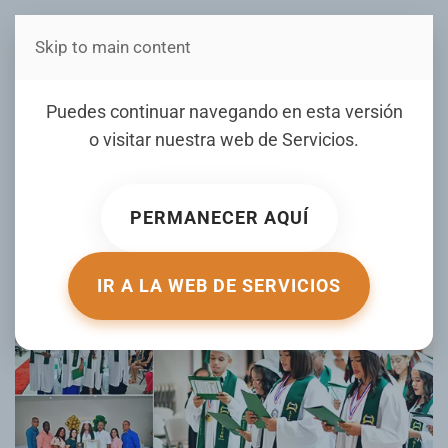
Skip to main content
Estás en Telenord Medios
Liceo Nueva Esperanza
Puedes continuar navegando en esta versión
celebra graduación de sus
o visitar nuestra web de
Servicios
.
estudiantes de nivel
secundario 2025
PERMANECER AQUÍ
ESCRITO POR TELENORD.COM EL
30 JUNIO 2025
. PUBLICADO
EN
GALERIA
.
IR A LA WEB DE SERVICIOS