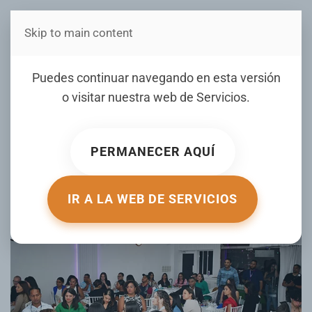
Skip to main content
Estás en Telenord Medios
RESIL celebra aniversario
Puedes continuar navegando en esta versión
con gran cena conferencia
o visitar nuestra web de
Servicios
.
sobre Neuroplasticidad
PERMANECER AQUÍ
ESCRITO POR TELENORD.COM.DO EL
30 JUNIO 2025
.
PUBLICADO EN
GALERIA
.
IR A LA WEB DE SERVICIOS