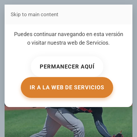
Skip to main content
Estás en Telenord Medios
Guerrero Jr., y Ramírez
Puedes continuar navegando en esta versión
abandonaron un tenso
o visitar nuestra web de
Servicios
.
partido tras ser golpeados
PERMANECER AQUÍ
ESCRITO POR DIARIOLIBRE.COM EL
26 JUNIO 2025
.
PUBLICADO EN
DEPORTES CON JUNIOR MATRILLÉ
.
IR A LA WEB DE SERVICIOS