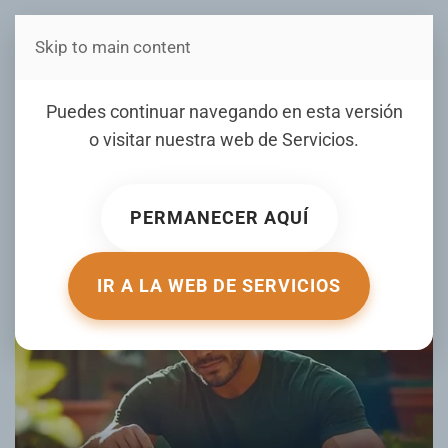
Skip to main content
Estás en Telenord Medios
¿Buscas más proteína?
Puedes continuar navegando en esta versión
Estos 15 alimentos te
o visitar nuestra web de
Servicios
.
ayudarán
PERMANECER AQUÍ
ESCRITO POR ELDIA.COM.DO EL
17 JUNIO 2025
. PUBLICADO
EN
SALUD
.
IR A LA WEB DE SERVICIOS