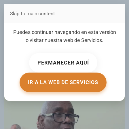
Skip to main content
Estás en Telenord Medios
Ciudadanos valoran
Puedes continuar navegando en esta versión
operativo para regular
o visitar nuestra web de
Servicios
.
permisos de armas en
Duarte
PERMANECER AQUÍ
ESCRITO POR TELENORD EL
12 JUNIO 2025
. PUBLICADO EN
NOTICIERO TELENORD
.
IR A LA WEB DE SERVICIOS